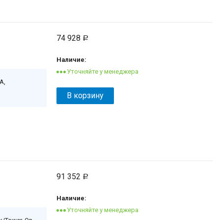
74 928
Р
Наличие:
А,
В корзину
91 352
Р
Наличие: