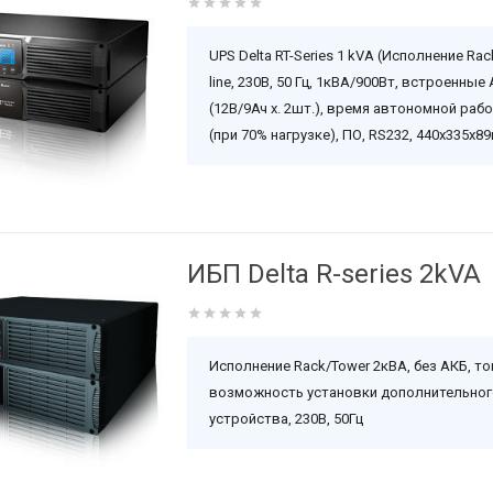
UPS Delta RT-Series 1 kVA (Исполнение Rac
line, 230В, 50 Гц, 1кВА/900Вт, встроенные
(12В/9Ач х. 2шт.), время автономной раб
(при 70% нагрузке), ПО, RS232, 440х335х89
ИБП Delta R-series 2kVA
Исполнение Rack/Tower 2кВА, без АКБ, то
возможность установки дополнительног
устройства, 230В, 50Гц