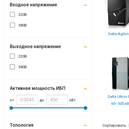
Входное напряжение
220В
380В
Delta Agilon
Выходное напряжение
220В
380В
Активная мощность ИБП
Delta Ultron
от
до
кВт
60–500 к
Топология
Сортировать: