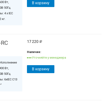
600 Вт,
В корзину
0В 50Гц.
: 4 x IEC
 кг.
17 220
-RC
Р
Наличие:
h Исполнение
900 Вт,
В корзину
0В 50Гц.
ы: 6xIEC C13
г"